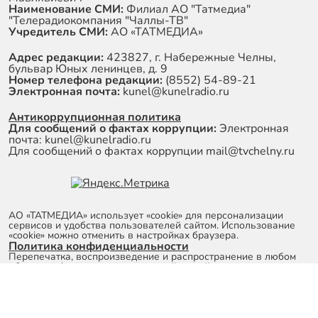
Наименование СМИ:
Филиал АО "Татмедиа"
"Телерадиокомпания "Чаллы-ТВ"
Учредитель СМИ:
АО «ТАТМЕДИА»
Адрес редакции:
423827, г. Набережные Челны,
бульвар Юных ленинцев, д. 9
Номер телефона редакции:
(8552) 54-89-21
Электронная почта:
kunel@kunelradio.ru
Антикоррупционная политика
Для сообщений о фактах коррупции:
Электронная
почта: kunel@kunelradio.ru
Для сообщений о фактах коррупции mail@tvchelny.ru
АО «ТАТМЕДИА» использует «cookie»
для персонализации
сервисов и удобства пользователей сайтом. Использование
«cookie» можно отменить в настройках браузера.
Политика конфиденциальности
Перепечатка, воспроизведение и распространение в любом
объеме информации, размещенной на сайте, возможна только
с письменного согласия редакций СМИ.
© 2011 - 2026. Телерадиокомпания "Чаллы-ТВ". Все права
защищены.