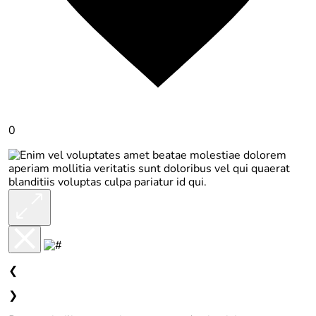
0
❮
❯